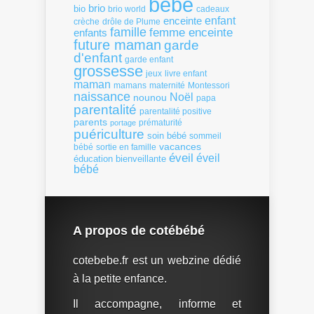
bébé
brio
bio
brio world
cadeaux
enfant
enceinte
crèche
drôle de Plume
famille
femme enceinte
enfants
future maman
garde
d'enfant
garde enfant
grossesse
livre enfant
jeux
maman
mamans
Montessori
maternité
naissance
Noël
nounou
papa
parentalité
parentalité positive
parents
portage
prématurité
puériculture
soin bébé
sommeil
vacances
bébé
sortie en famille
éveil
éveil
éducation bienveillante
bébé
A propos de cotébébé
cotebebe.fr est un webzine dédié
à la petite enfance.
Il accompagne, informe et