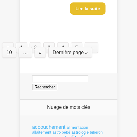
Lire la suite
«
1
2
3
4
5
…
10
…
»
Dernière page »
Rechercher :
Nuage de mots clés
accouchement
alimentation
allaitement
astrologie
astro bébé
biberon