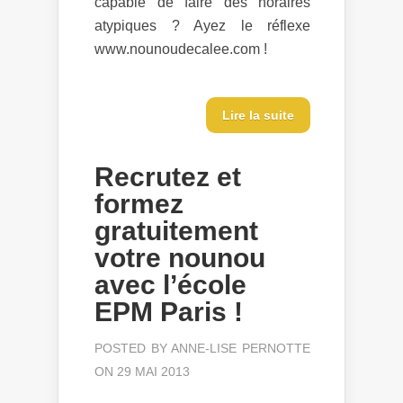
capable de faire des horaires
atypiques ? Ayez le réflexe
www.nounoudecalee.com !
Lire la suite
Recrutez et
formez
gratuitement
votre nounou
avec l’école
EPM Paris !
POSTED BY
ANNE-LISE PERNOTTE
ON 29 MAI 2013