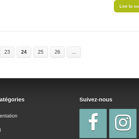
Lire la su
23
24
25
26
…
atégories
Suivez-nous
entation
l