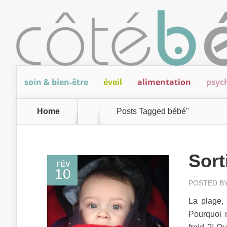
soin & bien-être
éveil
alimentation
psyc
Home
Posts Tagged
bébé"
Sort
FÉV
10
POSTED B
La plage, 
Pourquoi 