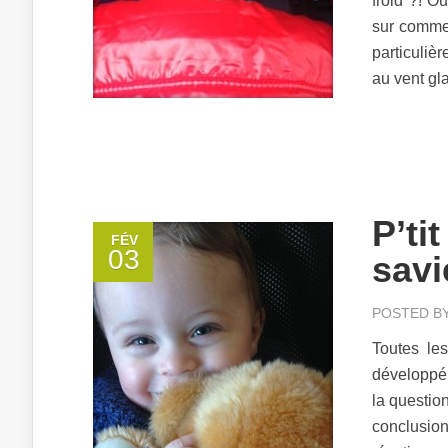
froid ?! Ou
sur comme
particuliè
au vent gla
P’ti
FÉV
03
savi
POSTED B
Toutes le
développé 
la question
conclusio