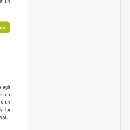
nt un
ite
’agit
ela a
ns un
a lui
ai...