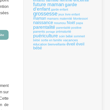
famille
femme enceinte
 point
enfants
future maman
garde
ntion
d'enfant
garde enfant
osées
grossesse
livre enfant
jeux
maman
mamans
Montessori
maternité
naissance
Noël
nounou
papa
parentalité
parentalité positive
parents
portage
prématurité
ite
puériculture
soin bébé
sommeil
vacances
bébé
sortie en famille
éveil
éveil
éducation bienveillante
bébé
ement
m sur
 Cette
on de