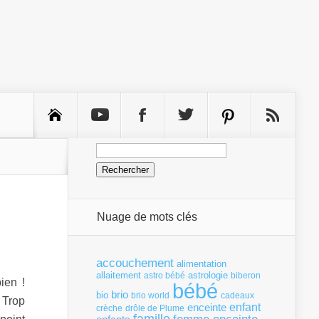
Rechercher :
Nuage de mots clés
accouchement
alimentation
allaitement
astrologie
astro bébé
biberon
bien !
bébé
brio
bio
brio world
cadeaux
 Trop
enfant
enceinte
crèche
drôle de Plume