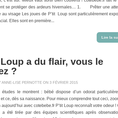
i, c’est sûr. Mieux vaut sortir bien couverts ! cotebebe.fr fait le
nt se protéger des ardeurs hivernales… 1. Prêter une atte
re au visage Les joues de P’tit Loup sont particulièrement exp
cial. Elles sont en première...
Lire la su
t Loup a du flair, vous le
ez ?
Y
ANNE-LISE PERNOTTE
ON 3 FÉVRIER 2015
s études le montrent : bébé dispose d’un odorat particulièr
et ce, dès sa naissance. Pour mieux comprendre tout ceci, zoo
 aujourd’hui avec cotebebe.fr P’tit Loup reconnaît votre odeur !
n a été tirée par des équipes scientifiques après observati