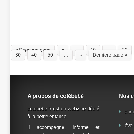
« Première page
«
…
10
…
22
30
40
50
…
»
Dernière page »
A propos de cotébébé
Nos c
cotebebe.fr est un webzine dédié
alim
à la petite enfance.
évei
Il accompagne, informe et