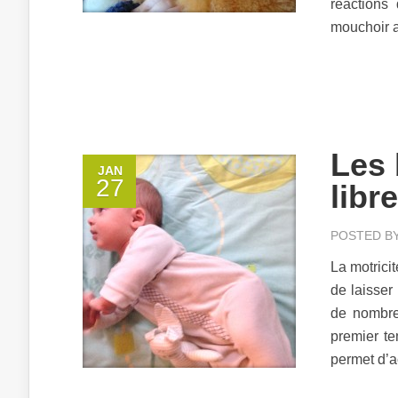
réactions
mouchoir a
Les 
JAN
27
libre
POSTED B
La motrici
de laisser
de nombre
premier te
permet d’ac