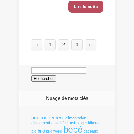
Lire la suite
«
1
2
3
»
Rechercher :
Nuage de mots clés
accouchement
alimentation
allaitement
astrologie
astro bébé
biberon
bébé
brio
bio
brio world
cadeaux