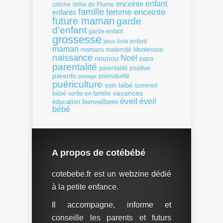
enfant
enceinte
crèche
drôle de Plume
famille
femme enceinte
enfants
future maman
garde
d'enfant
garde enfant
grossesse
livre enfant
jeux
maman
mamans
Montessori
maternité
naissance
Noël
nounou
papa
parentalité
parentalité positive
parents
portage
prématurité
puériculture
soin bébé
sommeil
vacances
bébé
sortie en famille
éveil
éveil
éducation bienveillante
bébé
A propos de cotébébé
cotebebe.fr est un webzine dédié
à la petite enfance.
Il accompagne, informe et
conseille les parents et futurs