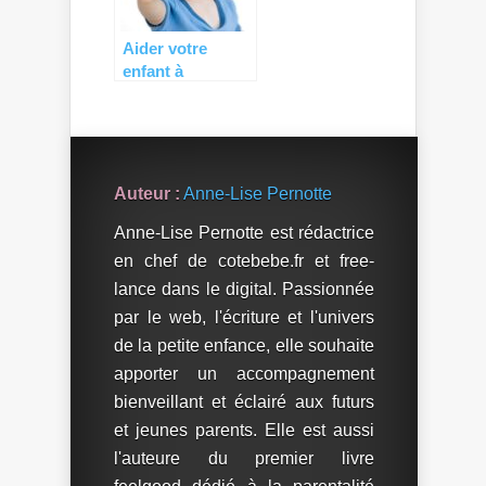
Aider votre
enfant à
coopérer
pendant la phase
du non (+
Concours)
Auteur :
Anne-Lise Pernotte
Anne-Lise Pernotte est rédactrice
en chef de cotebebe.fr et free-
lance dans le digital. Passionnée
par le web, l'écriture et l'univers
de la petite enfance, elle souhaite
apporter un accompagnement
bienveillant et éclairé aux futurs
et jeunes parents. Elle est aussi
l'auteure du premier livre