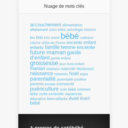
Nuage de mots clés
accouchement
alimentation
allaitement
astrologie
astro bébé
biberon
bébé
brio
bio
brio world
cadeaux
enfant
enceinte
crèche
drôle de Plume
famille
femme enceinte
enfants
future maman
garde
d'enfant
garde enfant
grossesse
livre enfant
jeux
maman
mamans
Montessori
maternité
naissance
Noël
nounou
papa
parentalité
parentalité positive
parents
portage
prématurité
puériculture
soin bébé
sommeil
vacances
bébé
sortie en famille
éveil
éveil
éducation bienveillante
bébé