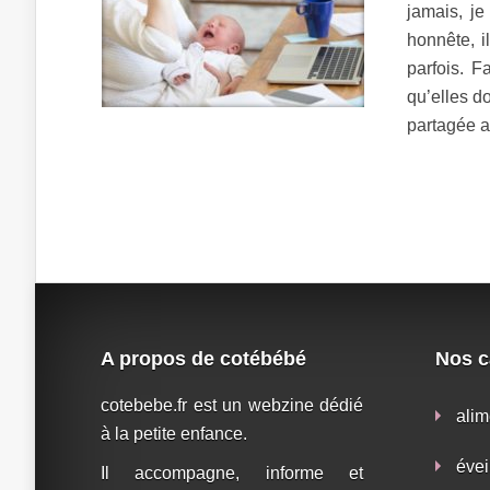
jamais, j
honnête, i
parfois. F
qu’elles d
partagée av
A propos de cotébébé
Nos c
cotebebe.fr est un webzine dédié
alim
à la petite enfance.
évei
Il accompagne, informe et