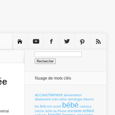
Rechercher :
Nuage de mots clés
ée
accouchement
alimentation
allaitement
astrologie
astro bébé
biberon
bébé
brio
bio
brio world
cadeaux
enfant
enceinte
verai
crèche
drôle de Plume