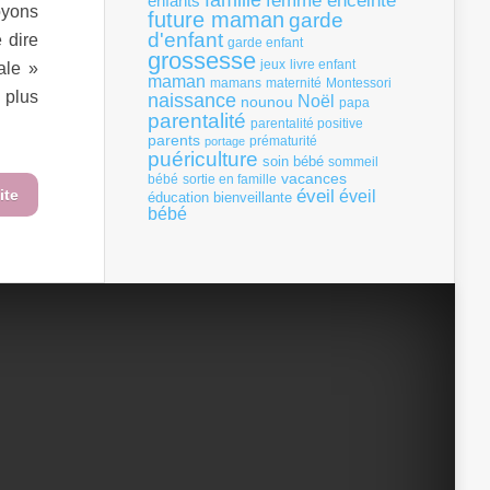
famille
femme enceinte
enfants
oyons
future maman
garde
d'enfant
 dire
garde enfant
grossesse
livre enfant
jeux
ale »
maman
mamans
Montessori
maternité
 plus
naissance
Noël
nounou
papa
parentalité
parentalité positive
parents
portage
prématurité
puériculture
soin bébé
sommeil
vacances
bébé
sortie en famille
ite
éveil
éveil
éducation bienveillante
bébé