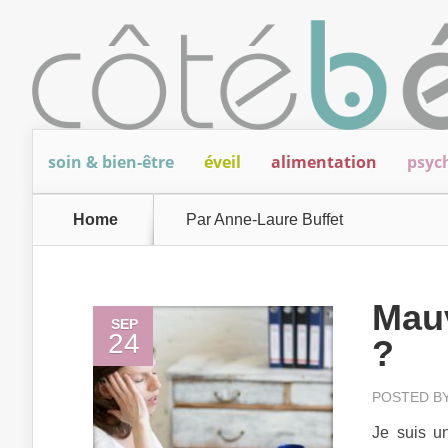
soin & bien-être
éveil
alimentation
psyc
Home
Par Anne-Laure Buffet
Mau
SEP
24
?
POSTED B
Je suis u