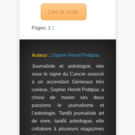
Lire la suite
Pages:
1
2
Auteur :
Sophie Herolt Petitpas
Journaliste et astrologue, née
sous le signe du Cancer associé
à un ascendant Gémeaux très
curieux, Sophie Herolt Petitpas a
choisi de marier ses deux
passions le journalisme et
l’astrologie. Tantôt journaliste art
de vivre, tantôt astrologue, elle
collabore à plusieurs magazines