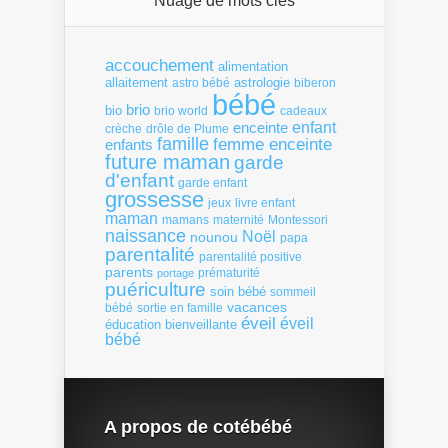
Nuage de mots clés
accouchement
alimentation
allaitement
astrologie
astro bébé
biberon
bébé
brio
bio
brio world
cadeaux
enfant
enceinte
crèche
drôle de Plume
famille
femme enceinte
enfants
future maman
garde
d'enfant
garde enfant
grossesse
livre enfant
jeux
maman
mamans
Montessori
maternité
naissance
Noël
nounou
papa
parentalité
parentalité positive
parents
portage
prématurité
puériculture
soin bébé
sommeil
vacances
bébé
sortie en famille
éveil
éveil
éducation bienveillante
bébé
A propos de cotébébé