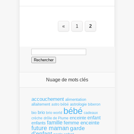
«
1
2
Rechercher :
Nuage de mots clés
accouchement
alimentation
allaitement
astrologie
astro bébé
biberon
bébé
brio
bio
brio world
cadeaux
enfant
enceinte
crèche
drôle de Plume
famille
femme enceinte
enfants
future maman
garde
d'enfant