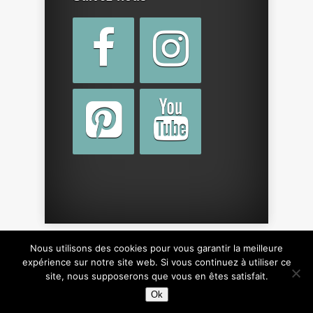
Nous utilisons des cookies pour vous garantir la meilleure
Copyright © 2015 par
cotebebe.fr
. Tous droits
expérience sur notre site web. Si vous continuez à utiliser ce
site, nous supposerons que vous en êtes satisfait.
réservés, y compris sur le design du site.
Ok