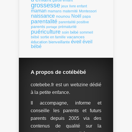
garde enfant
grossesse
livre enfant
jeux
maman
mamans
Montessori
maternité
naissance
Noël
nounou
papa
parentalité
parentalité positive
parents
portage
prématurité
puériculture
soin bébé
sommeil
vacances
bébé
sortie en famille
éveil
éveil
éducation bienveillante
bébé
A propos de cotébébé
cotebebe.fr est un webzine dédié
à la petite enfance.
Il accompagne, informe et
conseille les parents et futurs
parents depuis 2005 via des
contenus de qualité sur la