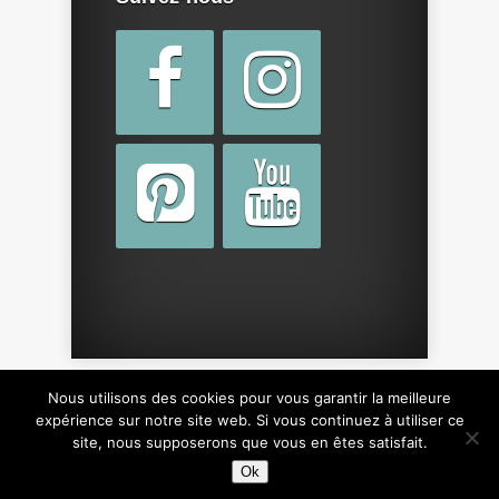
Nous utilisons des cookies pour vous garantir la meilleure
Copyright © 2015 par
cotebebe.fr
. Tous droits
expérience sur notre site web. Si vous continuez à utiliser ce
site, nous supposerons que vous en êtes satisfait.
réservés, y compris sur le design du site.
Ok