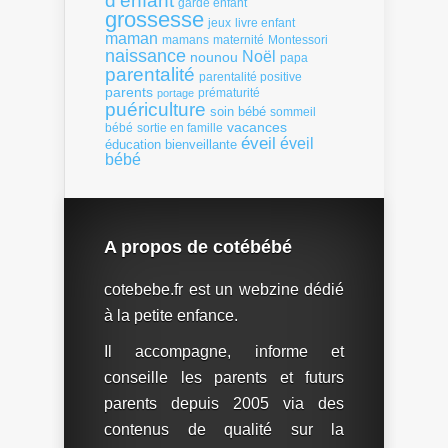
d'enfant
garde enfant
grossesse
livre enfant
jeux
maman
mamans
Montessori
maternité
naissance
Noël
nounou
papa
parentalité
parentalité positive
parents
portage
prématurité
puériculture
soin bébé
sommeil
vacances
bébé
sortie en famille
éveil
éveil
éducation bienveillante
bébé
A propos de cotébébé
cotebebe.fr est un webzine dédié
à la petite enfance.
Il accompagne, informe et
conseille les parents et futurs
parents depuis 2005 via des
contenus de qualité sur la