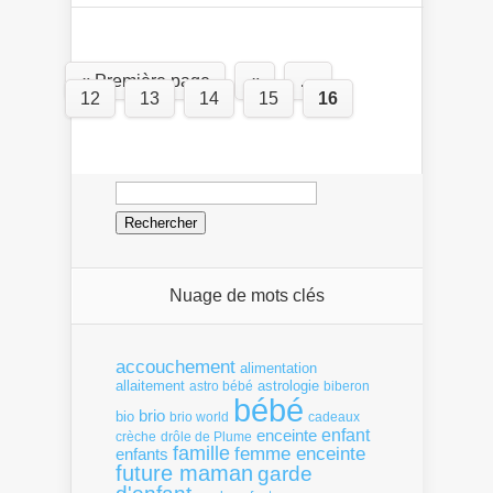
« Première page
«
…
12
13
14
15
16
Rechercher :
Nuage de mots clés
accouchement
alimentation
allaitement
astrologie
astro bébé
biberon
bébé
brio
bio
brio world
cadeaux
enfant
enceinte
crèche
drôle de Plume
famille
femme enceinte
enfants
future maman
garde