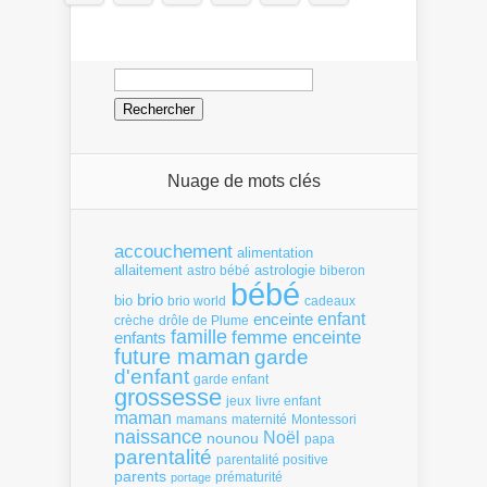
Rechercher :
Nuage de mots clés
accouchement
alimentation
allaitement
astrologie
astro bébé
biberon
bébé
brio
bio
brio world
cadeaux
enfant
enceinte
crèche
drôle de Plume
famille
femme enceinte
enfants
future maman
garde
d'enfant
garde enfant
grossesse
livre enfant
jeux
maman
mamans
Montessori
maternité
naissance
Noël
nounou
papa
parentalité
parentalité positive
parents
portage
prématurité