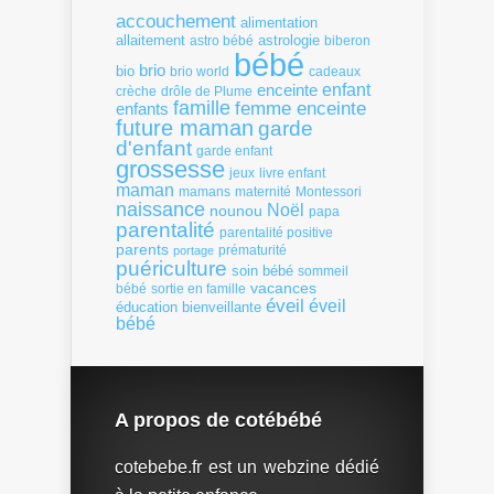
accouchement
alimentation
allaitement
astrologie
astro bébé
biberon
bébé
brio
bio
brio world
cadeaux
enfant
enceinte
crèche
drôle de Plume
famille
femme enceinte
enfants
future maman
garde
d'enfant
garde enfant
grossesse
livre enfant
jeux
maman
mamans
Montessori
maternité
naissance
Noël
nounou
papa
parentalité
parentalité positive
parents
portage
prématurité
puériculture
soin bébé
sommeil
vacances
bébé
sortie en famille
éveil
éveil
éducation bienveillante
bébé
A propos de cotébébé
cotebebe.fr est un webzine dédié