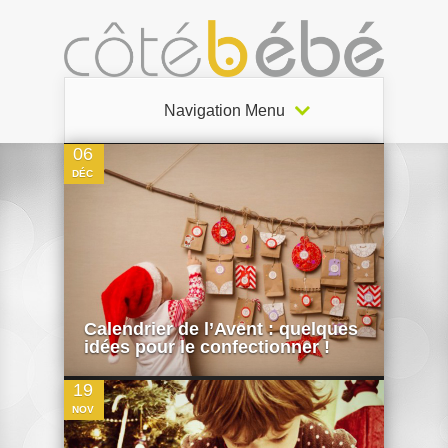
0
Navigation Menu
06
DÉC
0
Calendrier de l’Avent : quelques
idées pour le confectionner !
19
NOV