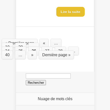
Lire la suite
« Première page
«
…
10
20
…
24
25
26
27
28
…
40
…
»
Dernière page »
Rechercher :
Nuage de mots clés