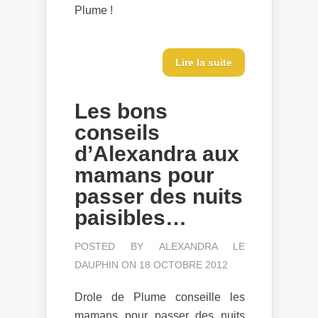
Plume !
Lire la suite
Les bons
conseils
d’Alexandra aux
mamans pour
passer des nuits
paisibles…
POSTED BY
ALEXANDRA LE
DAUPHIN
ON 18 OCTOBRE 2012
Drole de Plume conseille les
mamans pour passer des nuits