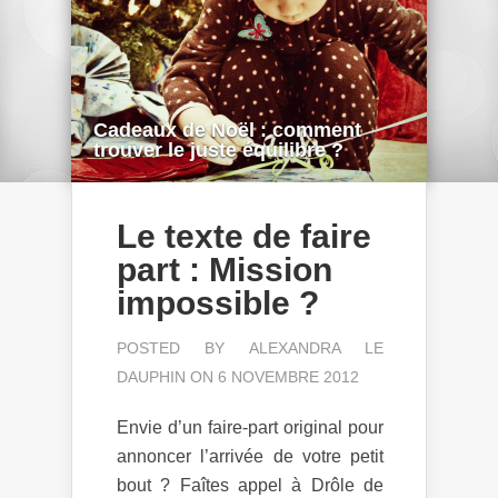
Cadeaux de Noël : comment
trouver le juste équilibre ?
Le texte de faire
part : Mission
impossible ?
POSTED BY
ALEXANDRA LE
DAUPHIN
ON 6 NOVEMBRE 2012
Envie d’un faire-part original pour
annoncer l’arrivée de votre petit
bout ? Faîtes appel à Drôle de