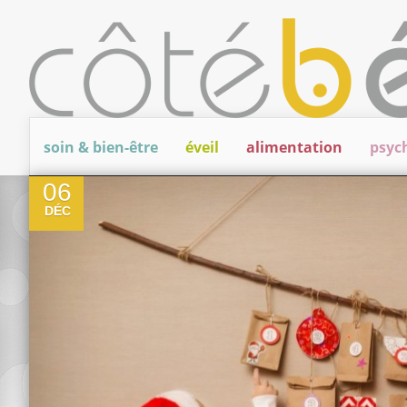
soin & bien-être
éveil
alimentation
psyc
0
06
DÉC