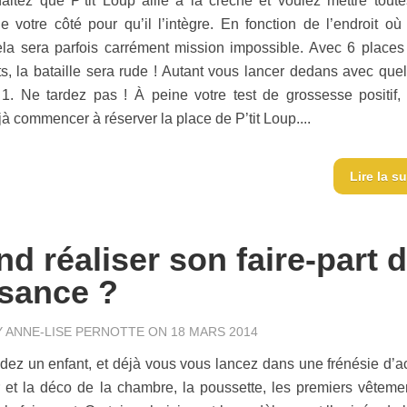
itez que P’tit Loup aille à la crèche et voulez mettre toute
 votre côté pour qu’il l’intègre. En fonction de l’endroit où
ela sera parfois carrément mission impossible. Avec 6 places
s, la bataille sera rude ! Autant vous lancer dedans avec que
 1. Ne tardez pas ! À peine votre test de grossesse positif,
à commencer à réserver la place de P’tit Loup....
Lire la su
d réaliser son faire-part 
sance ?
Y
ANNE-LISE PERNOTTE
ON 18 MARS 2014
dez un enfant, et déjà vous vous lancez dans une frénésie d’ac
r et la déco de la chambre, la poussette, les premiers vêtem