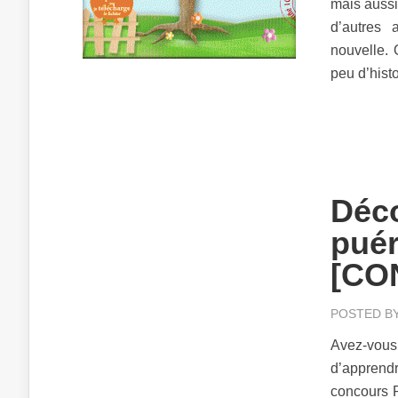
mais aussi 
d’autres 
nouvelle. 
peu d’hist
Déco
puér
[CO
POSTED B
Avez-vou
d’apprendr
concours 