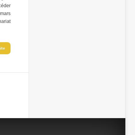
céder
 mars
ariat
ite