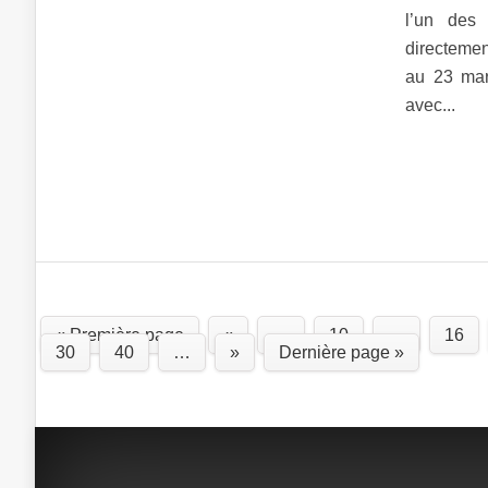
l’un des
directemen
au 23 mar
avec...
« Première page
«
…
10
…
16
30
40
…
»
Dernière page »