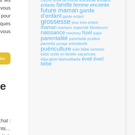
s les
crèche
drôle de Plume
famille
femme enceinte
enfants
 vous
future maman
garde
d'enfant
 pour
garde enfant
grossesse
livre enfant
jeux
lques
maman
mamans
Montessori
maternité
 vous
naissance
Noël
nounou
papa
parentalité
parentalité positive
parents
portage
prématurité
puériculture
soin bébé
sommeil
vacances
bébé
sortie en famille
ite
éveil
éveil
éducation bienveillante
bébé
de
hat :
ents…