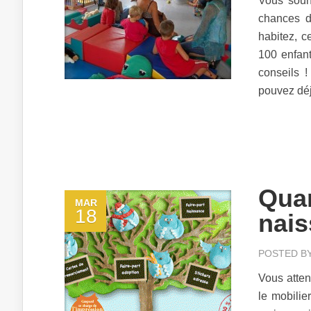
Vous souha
chances de
habitez, c
100 enfant
conseils !
pouvez déj
Quan
MAR
18
nais
POSTED B
Vous atten
le mobilie