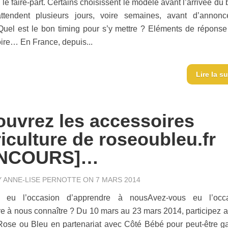
le faire-part. Certains choisissent le modèle avant l’arrivée du
attendent plusieurs jours, voire semaines, avant d’annonc
Quel est le bon timing pour s’y mettre ? Eléments de réponse
oire… En France, depuis...
Lire la su
uvrez les accessoires
iculture de roseoubleu.fr
NCOURS]…
Y
ANNE-LISE PERNOTTE
ON 7 MARS 2014
s eu l’occasion d’apprendre à nousAvez-vous eu l’occ
e à nous connaître ? Du 10 mars au 23 mars 2014, participez a
Rose ou Bleu en partenariat avec Côté Bébé pour peut-être g