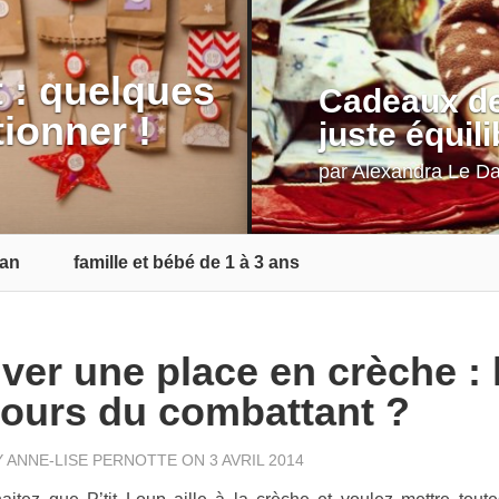
t : quelques
Cadeaux de
tionner !
juste équili
par
Alexandra Le D
 an
famille et bébé de 1 à 3 ans
ver une place en crèche : 
ours du combattant ?
Y
ANNE-LISE PERNOTTE
ON 3 AVRIL 2014