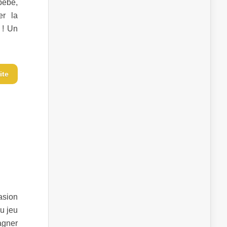
 bébé,
er la
 ! Un
ite
asion
u jeu
agner