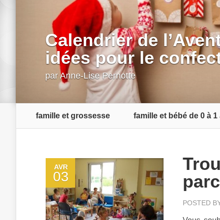
Calendrier de l’Aven
idées pour le confec
par
Anne-Lise Pernotte
famille et grossesse
famille et bébé de 0 à 1
Trou
AVR
03
parc
POSTED B