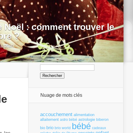
 Noël : comment trouver le
bre ?
auphin
Rechercher :
Nuage de mots clés
le
accouchement
alimentation
allaitement
astrologie
astro bébé
biberon
bébé
brio
bio
brio world
cadeaux
enfant
enceinte