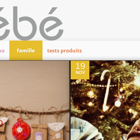
ho
famille
tests produits
0
19
NOV