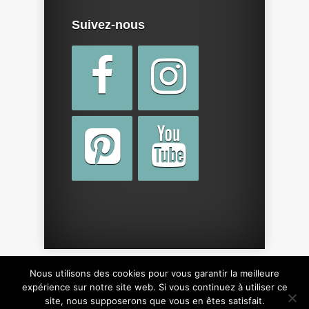
Suivez-nous
Nous utilisons des cookies pour vous garantir la meilleure
Copyright © 2015 par
cotebebe.fr
. Tous droits
expérience sur notre site web. Si vous continuez à utiliser ce
site, nous supposerons que vous en êtes satisfait.
réservés, y compris sur le design du site.