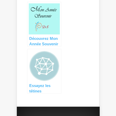
pour les mamans
et les futures
mamans !
Découvrez Mon
Année Souvenir
et ses tableaux
de naissance
personnalisés
Essayez les
tétines
personnalisées
de MaTétine.fr !