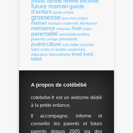
famille
femme enceinte
enfants
future maman
garde
d'enfant
garde enfant
grossesse
livre enfant
jeux
maman
mamans
Montessori
maternité
naissance
Noël
nounou
papa
parentalité
parentalité positive
parents
portage
prématurité
puériculture
soin bébé
sommeil
vacances
bébé
sortie en famille
éveil
éveil
éducation bienveillante
bébé
A propos de cotébébé
cotebebe.fr est un webzine dédié
à la petite enfance.
Il accompagne, informe et
conseille les parents et futurs
parents depuis 2005 via des