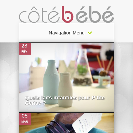
0
Navigation Menu
28
FÉV
0
Quels laits infantiles pour P’tite
Cerise ?
05
MAR