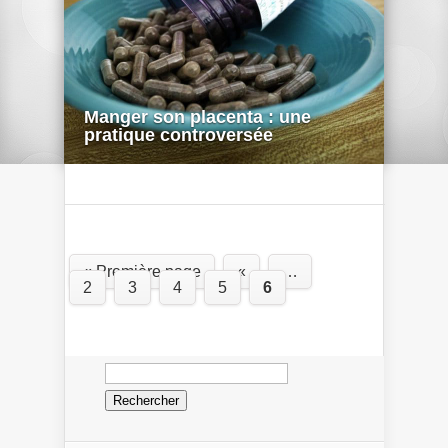
Manger son placenta : une
pratique controversée
« Première page
«
…
2
3
4
5
6
Rechercher :