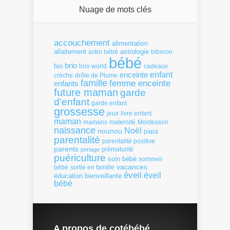
Nuage de mots clés
accouchement
alimentation
allaitement
astrologie
astro bébé
biberon
bébé
brio
bio
brio world
cadeaux
enfant
enceinte
crèche
drôle de Plume
famille
femme enceinte
enfants
future maman
garde
d'enfant
garde enfant
grossesse
livre enfant
jeux
maman
mamans
Montessori
maternité
naissance
Noël
nounou
papa
parentalité
parentalité positive
parents
portage
prématurité
puériculture
soin bébé
sommeil
vacances
bébé
sortie en famille
éveil
éveil
éducation bienveillante
bébé
A propos de cotébébé